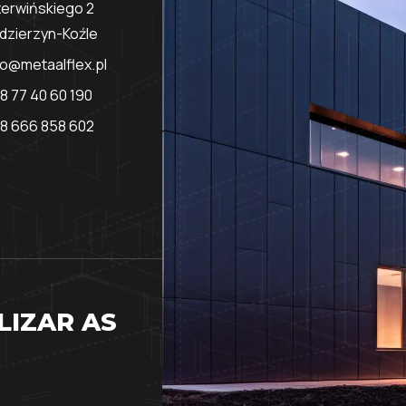
erwińskiego 2
dzierzyn-Koźle
fo@metaalflex.pl
8 77 40 60 190
8 666 858 602
LIZAR AS