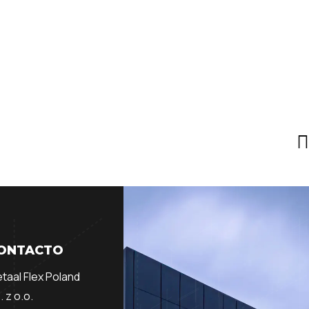
ONTACTO
taal Flex Poland
. z o.o.