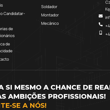
Cz
is
Soldador
Kę
o Candidatar-
Montador
in
Mecânico
+4
órias de
+4
ionários
tica de
acidade
tacto
A SI MESMO A CHANCE DE REA
S AMBIÇÕES PROFISSIONAIS!