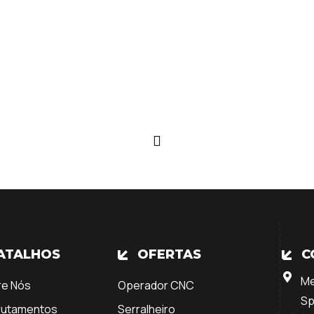
ATALHOS
OFERTAS
C
Me
re Nós
Operador CNC
Sp
rutamentos
Serralheiro