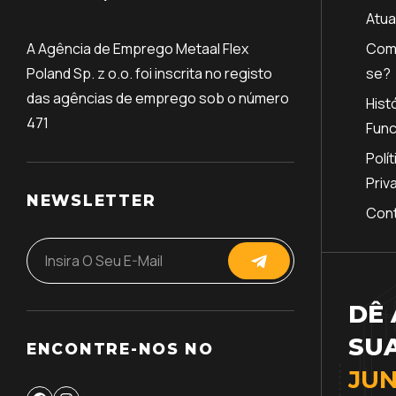
Atua
A Agência de Emprego Metaal Flex
Com
Poland Sp. z o.o. foi inscrita no registo
se?
das agências de emprego sob o número
Hist
471
Func
Polí
Priv
NEWSLETTER
Con
DÊ 
SUA
ENCONTRE-NOS NO